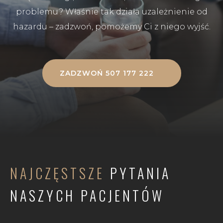
problemu? Właśnie tak działa uzależnienie od
hazardu – zadzwoń, pomożemy Ci z niego wyjść.
ZADZWOŃ 507 177 222
NAJCZĘSTSZE
PYTANIA
NASZYCH PACJENTÓW