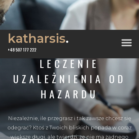
katharsis
.
+48 507 177 222
LECZENIE
UZALEŻNIENIA OD
HAZARDU
Niezależnie, ile przegrasz i tak zawsze chcesz się
odegrać? Ktoś z Twoich bliskich popada w coraz
większe długi, ale twierdzi, że nie ma żadnego