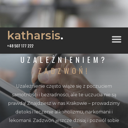
katharsis
.
+48 507 177 222
WALCZYSZ Z
UZALEŻNIENIEM?
ZADZWOŃ!
Uzależnienie często wiąże się z poczuciem
samotności i bezradności, ale te uczucia nie są
prawdą! Znajdziesz w nas Krakowie – prowadzimy
detoks i leczenie alkoholizmu, narkomanii i
lekomanii. Zadzwoń jeszcze dzisiaj i pozwól sobie