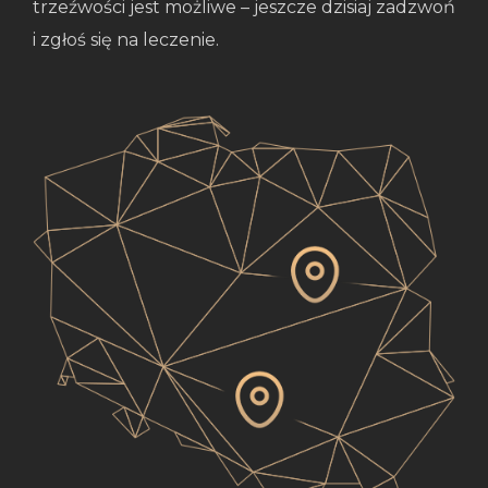
trzeźwości jest możliwe – jeszcze dzisiaj zadzwoń
i zgłoś się na leczenie.