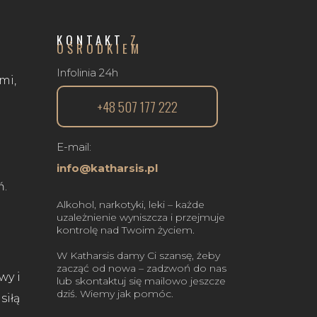
KONTAKT
Z
OŚRODKIEM
Infolinia 24h
mi,
+48 507 177 222
E-mail:
info@katharsis.pl
ń.
Alkohol, narkotyki, leki – każde
uzależnienie wyniszcza i przejmuje
kontrolę nad Twoim życiem.
W Katharsis damy Ci szansę, żeby
zacząć od nowa – zadzwoń do nas
wy i
lub skontaktuj się mailowo jeszcze
dziś. Wiemy jak pomóc.
siłą