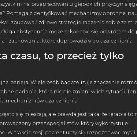
e wszystkim na przepracowaniu głębokich przyczyn sięg
lowa? Pomaga zidentyfikować mechanizmy obronne, na
ka i zbudować zdrowe strategie radzenia sobie ze str
 długa abstynencja może zakończyć się powrotem do p
a i zachowania, które doprowadziły do uzależnienia.
ta czasu, to przecież tylko
jna bariera. Wiele osób bagatelizuje znaczenie rozm
ebne gadanie, które nic nie zmieni w ich sytuacji. Ten
nia mechanizmów uzależnienia.
zęsto się mieszają, ale prawda jest taka, że terapia to 
 prowadzony przez specjalistów, który wykorzystuje
 W trakcie sesji pacjent uczy się rozpoznawać myśli 