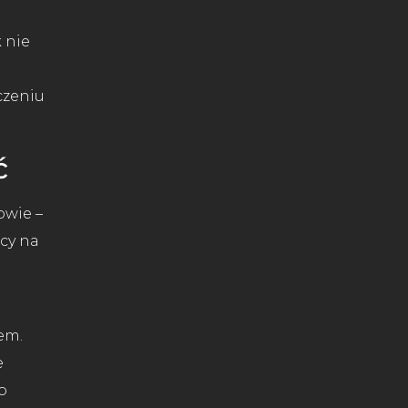
 nie
czeniu
ć
owie –
cy na
em.
e
o