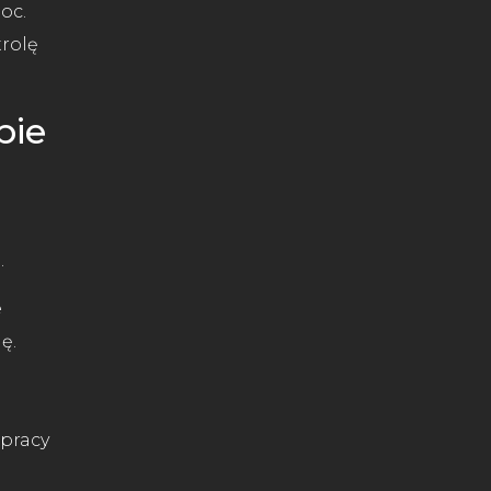
oc.
trolę
bie
e
.
e
ę.
 pracy