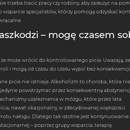
e trzeba tracić pracy czy rodziny, aby zasłużyć na pom
o wsparcie specjalistów, którzy pomogą odzyskać kon
wracalne.
 zaszkodzi – mogę czasem so
, że może wrócić do kontrolowanego picia. Uważają, ż
ntroli i mogą od czasu do czasu wypić bez konsekwencji
e picie nie istnieje. Alkoholizm to choroba, która ni
ą jedynie powstrzymać przez konsekwentną abstynencj
chanizmy uzależnienia w mózgu, które przez lata
icia, nawet okazjonalny, w zdecydowanej większości
otu nałogu. Dlatego tak istotne jest kontynuowanie
stacjonarnej – poprzez grupy wsparcia, terapię