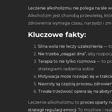
Leczenie alkoholizmu nie polega na sile wo
Alkoholizm jest chorobą przewlekłą, kt
zdrowienia wymaga czasu, narzędzi i zm
Kluczowe fakty:
Silna wola nie leczy uzależnienia
— to
Nie trzeba „osiągać dna”
, aby rozpoc
Terapia to nie tylko rozmowa
— to p
strategiami radzenia sobie.
Motywacja może rozwijać się w trakci
Nawroty są częścią procesu zdrowien
Trwała trzeźwość opiera się na abstyn
Leczenie alkoholizmu to
proces oparty n
strategii regulacji emocji
. To możliwe i r