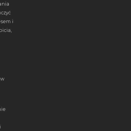
ania
uczyć
esem i
icia,
ów
nie
i