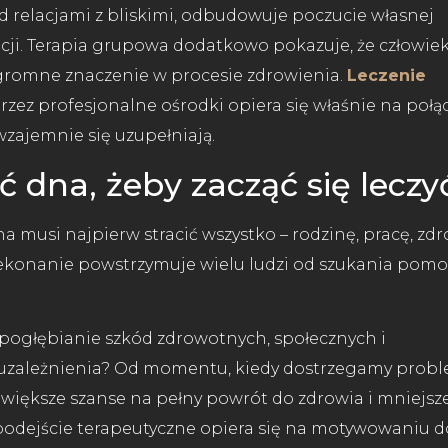
d relacjami z bliskimi, odbudowuje poczucie własnej
ncji. Terapia grupowa dodatkowo pokazuje, że człowiek
romne znaczenie w procesie zdrowienia.
Leczenie
ez profesjonalne ośrodki opiera się właśnie na połą
wzajemnie się uzupełniają.
ć dna, żeby zacząć się leczy
a musi najpierw stracić wszystko – rodzinę, pracę, zdr
ekonanie powstrzymuje wielu ludzi od szukania pomo
i pogłębianie szkód zdrowotnych, społecznych i
e uzależnienia? Od momentu, kiedy dostrzegamy probl
m większe szanse na pełny powrót do zdrowia i mniejsz
podejście terapeutyczne opiera się na motywowaniu d