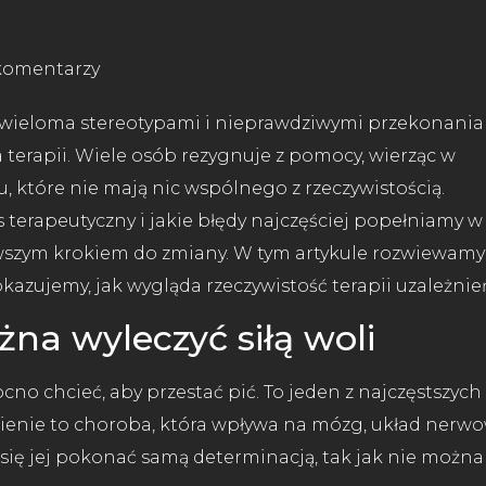
komentarzy
t wieloma stereotypami i nieprawdziwymi przekonania
 terapii. Wiele osób rezygnuje z pomocy, wierząc w
 które nie mają nic wspólnego z rzeczywistością.
terapeutyczny i jakie błędy najczęściej popełniamy w
rwszym krokiem do zmiany. W tym artykule rozwiewamy
azujemy, jak wygląda rzeczywistość terapii uzależnie
żna wyleczyć siłą woli
no chcieć, aby przestać pić. To jeden z najczęstszych
ienie to choroba, która wpływa na mózg, układ nerwo
ię jej pokonać samą determinacją, tak jak nie można 