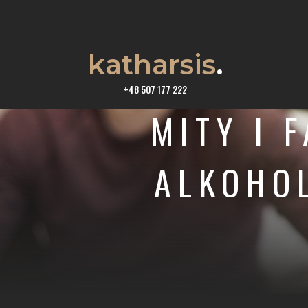
katharsis
.
+48 507 177 222
MITY I 
ALKOHOL