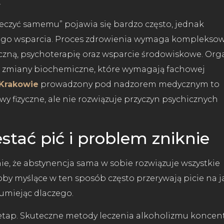
.
leczyć samemu” pojawia się bardzo często, jednak
nego wsparcia. Proces zdrowienia wymaga komplekso
zną, psychoterapię oraz wsparcie środowiskowe. Or
e zmiany biochemiczne, które wymagają fachowej
 Krakowie
prowadzony pod nadzorem medycznym to
y fizyczne, ale nie rozwiązuje przyczyn psychicznych
estać pić i problem zniknie
ie, że abstynencja sama w sobie rozwiązuje wszystkie
by myślące w ten sposób często przerywają picie na j
zumiejąc dlaczego.
y etap. Skuteczne metody leczenia alkoholizmu koncen