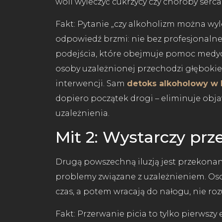
woli wyleczyć cukrzycy czy choroby serca
Fakt: Pytanie „czy alkoholizm można wy
odpowiedź brzmi: nie bez profesjonal
podejścia, które obejmuje pomoc medyc
osoby uzależnionej przechodzi głęboki
interwencji. Sam
detoks alkoholowy w
dopiero początek drogi – eliminuje objaw
uzależnienia.
Mit 2: Wystarczy prz
Drugą powszechną iluzją jest przekonan
problemy związane z uzależnieniem. Oso
czas, a potem wracają do nałogu, nie ro
Fakt: Przerwanie picia to tylko pierwsz