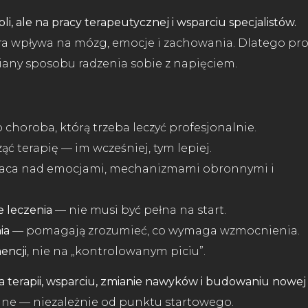
li, ale na pracy terapeutycznej i wsparciu specjalistów.
óra wpływa na mózg, emocje i zachowania. Dlatego pr
iany sposobu radzenia sobie z napięciem.
 choroba, którą trzeba leczyć profesjonalnie.
ząć terapię — im wcześniej, tym lepiej.
raca nad emocjami, mechanizmami obronnymi i
e leczenia
— nie musi być pełna na start.
ia
— pomagają zrozumieć, co wymaga wzmocnienia.
encji
, nie na „kontrolowanym piciu”.
a terapii, wsparciu, zmianie nawyków i budowaniu nowej
ealne — niezależnie od punktu startowego.