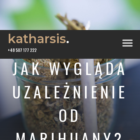
katharsis
.
+48 507 177 222
JAK WYGLĄDA
UZALEŻNIENIE
OD
MARIHUANY?