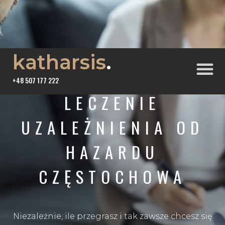
katharsis
.
+48 507 177 222
LECZENIE
UZALEŻNIENIA OD
HAZARDU
CZĘSTOCHOWA
Niezależnie, ile przegrasz i tak zawsze chcesz się