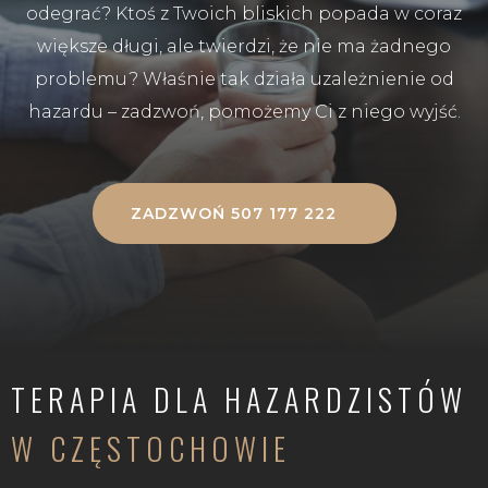
odegrać? Ktoś z Twoich bliskich popada w coraz
większe długi, ale twierdzi, że nie ma żadnego
problemu? Właśnie tak działa uzależnienie od
hazardu – zadzwoń, pomożemy Ci z niego wyjść.
ZADZWOŃ 507 177 222
TERAPIA DLA HAZARDZISTÓW
W CZĘSTOCHOWIE