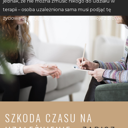
jednak, że nie można zmusić nikogo do udziału w
terapii – osoba uzależniona sama musi podjąć tę
życiową decyzję, aby walczyć o siebie i swoje zdrowie.
SZKODA CZASU NA