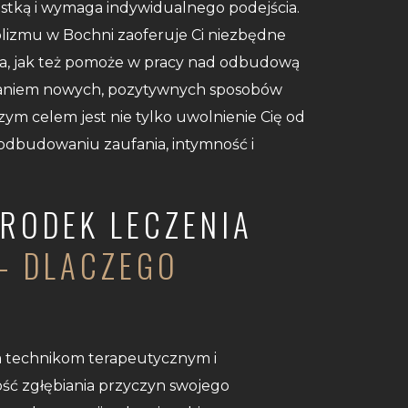
ostką i wymaga indywidualnego podejścia.
olizmu w Bochni zaoferuje Ci niezbędne
ia, jak też pomoże w pracy nad odbudową
waniem nowych, pozytywnych sposobów
zym celem jest nie tylko uwolnienie Cię od
odbudowaniu zaufania, intymność i
ŚRODEK LECZENIA
– DLACZEGO
m technikom terapeutycznym i
ość zgłębiania przyczyn swojego