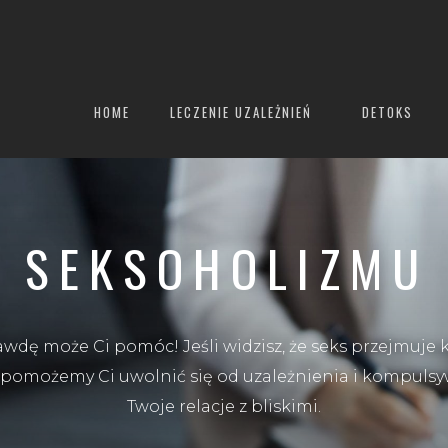
HOME
LECZENIE UZALEŻNIEŃ
DETOKS
E SEKSOHOLIZMU
wdę może Ci pomóc! Jeśli widzisz, że seks przejmuje 
 pomożemy Ci uwolnić się od uzależnienia i kompulsy
Twoje relacje z bliskimi.