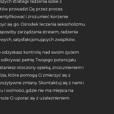
zych strategii radzenia sobie z
istów prowadzi Cię przez proces
entyfikować i zrozumieć korzenie
być się go. Ośrodek leczenia seksoholizmu
posoby zarządzania stresem, radzenia
owych, satysfakcjonujących związków.
lko odzyskasz kontrolę nad swoim życiem
z odkrywać pełnię Twojego potencjału
zostaniesz otoczony opieką, zrozumieniem i
zia, które pomogą Ci zmierzyć się z
pozytywne zmiany. Skontaktuj się z nami i
 i wolności, gdzie nie ma miejsca na
oże Ci uporać się z uzależnieniem.