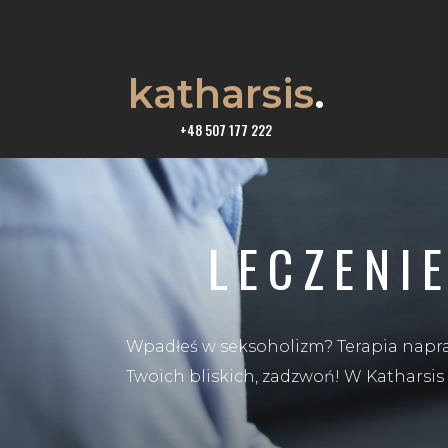
katharsis
.
+48 507 177 222
LECZENI
Wpadłeś w seksoholizm? Terapia napra
Twoich bliskich, zadzwoń! W Katharsis