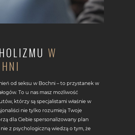
OHOLIZMU
W
CHNI
żnień od seksu w Bochni – to przystanek w
nałogów. To u nas masz możliwość
ów, którzy są specjalistami właśnie w
jonaliści nie tylko rozumieją Twoje
orzą dla Ciebie spersonalizowany plan
ie z psychologiczną wiedzą o tym, że