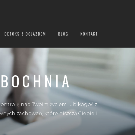
DETOKS Z DOJAZDEM
BLOG
KONTAKT
 BOCHNIA
kontrolę nad Twoim życiem lub kogoś z
wnych zachowań, które niszczą Ciebie i