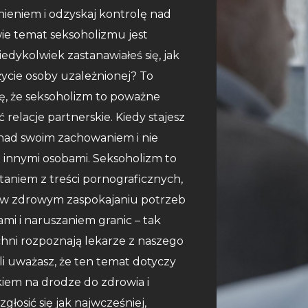
nieniem i odzyskaj kontrolę nad
ie temat seksoholizmu jest
edykolwiek zastanawiałeś się, jak
cie osoby uzależnionej? To
ę, że seksoholizm to poważne
ć relacje partnerskie. Kiedy stajesz
ę nad swoim zachowaniem i nie
z innymi osobami. Seksoholizm to
aniem z treści pornograficznych,
 w zdrowym zaspokajaniu potrzeb
mi i naruszaniem granic – tak
chni rozpoznają lekarze z naszego
li uważasz, że ten temat dotyczy
iem na drodze do zdrowia i
łosić się jak najwcześniej,