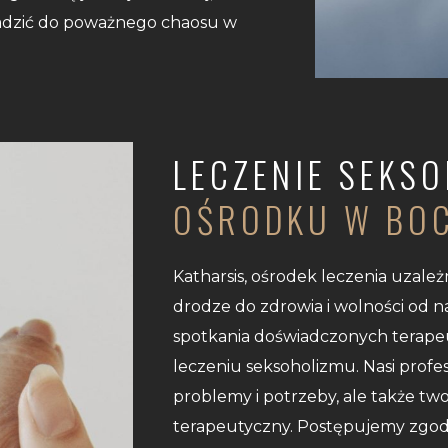
adzić do poważnego chaosu w
LECZENIE SEKS
OŚRODKU W BO
Katharsis, ośrodek leczenia uzale
drodze do zdrowia i wolności od 
spotkania doświadczonych terapeut
leczeniu seksoholizmu. Nasi profes
problemy i potrzeby, ale także tw
terapeutyczny. Postępujemy zgodn