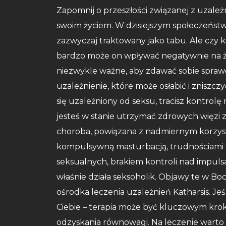
Zapomnij o przeszłości związanej z uzależ
swoim życiem. W dzisiejszym społeczeństw
zazwyczaj traktowany jako tabu. Ale czy ki
bardzo może on wpływać negatywnie na ży
niezwykle ważne, aby zdawać sobie spraw
uzależnienie, które może osłabić i zniszczy
się uzależniony od seksu, tracisz kontrol
jesteś w stanie utrzymać zdrowych więzi 
choroba, powiązana z nadmiernym korzyst
kompulsywną masturbacją, trudnościami
seksualnych, brakiem kontroli nad impulsa
właśnie działa seksoholik. Objawy te w Bo
ośrodka leczenia uzależnień Katharsis. Jeś
Ciebie – terapia może być kluczowym krok
odzyskania równowagi. Na leczenie warto zg