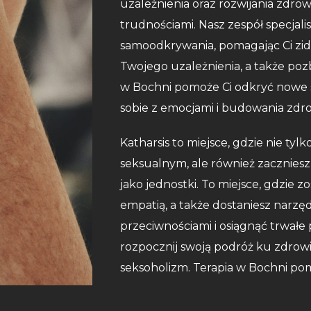
uzależnienia oraz rozwijania zdrows
trudnościami. Nasz zespół specjal
samoodkrywania, pomagając Ci zid
Twojego uzależnienia, a także poz
w Bochni pomoże Ci odkryć nowe s
sobie z emocjami i budowania zdr
Katharsis to miejsce, gdzie nie ty
seksualnym, ale również zacznies
jako jednostki. To miejsce, gdzie 
empatią, a także dostaniesz narzęd
przeciwnościami i osiągnąć trwałe 
rozpocznij swoją podróż ku zdrowiu
seksoholizm. Terapia w Bochni pom