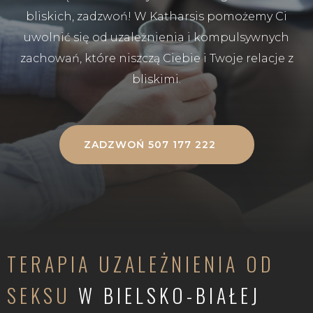
bliskich, zadzwoń! W Katharsis pomożemy Ci
uwolnić się od uzależnienia i kompulsywnych
zachowań, które niszczą Ciebie i Twoje relacje z
bliskimi.
ZADZWOŃ 507 177 222
TERAPIA UZALEŻNIENIA OD
SEKSU
W BIELSKO-BIAŁEJ