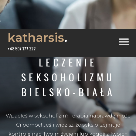
katharsis
.
+48 507 177 222
LECZENIE
SEKSOHOLIZMU
BIELSKO-BIAŁA
Wpadłeś w seksoholizm? Terapia naprawdę może
Ci pomóc! Jeśli widzisz, że seks przejmuje
kontrolę nad Twoim życiem lub kogoś z Twoich