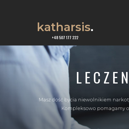
katharsis
.
+48 507 177 222
LECZE
Masz dość bycia niewolnikiem narkoty
Kompleksowo pomagamy osob