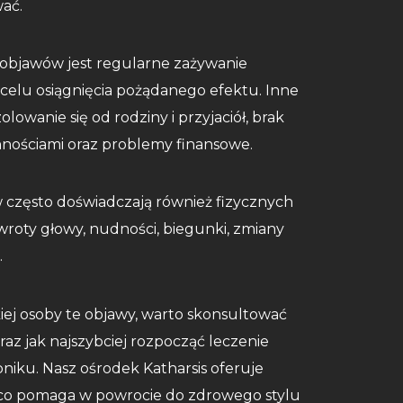
wać.
objawów jest regularne zażywanie
celu osiągnięcia pożądanego efektu. Inne
lowanie się od rodziny i przyjaciół, brak
nościami oraz problemy finansowe.
często doświadczają również fizycznych
awroty głowy, nudności, biegunki, zmiany
.
skiej osoby te objawy, warto skonsultować
az jak najszybciej rozpocząć leczenie
niku. Nasz ośrodek Katharsis oferuje
, co pomaga w powrocie do zdrowego stylu