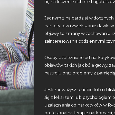
się na leczenie i ich nie bagatelizo
Jednym z najbardziej widocznych 
narkotyków i zwiększanie dawki w 
objawy to zmiany w zachowaniu, izo
zainteresowania codziennymi czyn
Osoby uzależnione od narkotyków 
objawów, takich jak bóle głowy, z
nastroju oraz problemy z pamięcią
Jeśli zauważysz u siebie lub u bli
się z lekarzem lub psychologiem or
uzależnienia od narkotyków w Ryb
profesjonalną terapię narkomanii