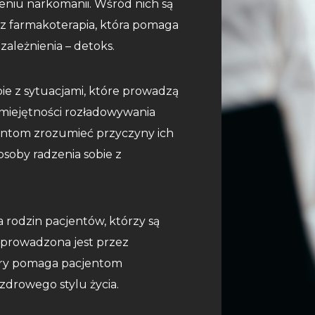
eniu narkomanii. Wśród nich są
az farmakoterapia, która pomaga
ależnienia – detoks.
obie z sytuacjami, które prowadzą
umiejętności rozładowywania
entom zrozumieć przyczyny ich
osoby radzenia sobie z
 rodzin pacjentów, którzy są
 prowadzona jest przez
óry pomaga pacjentom
zdrowego stylu życia.