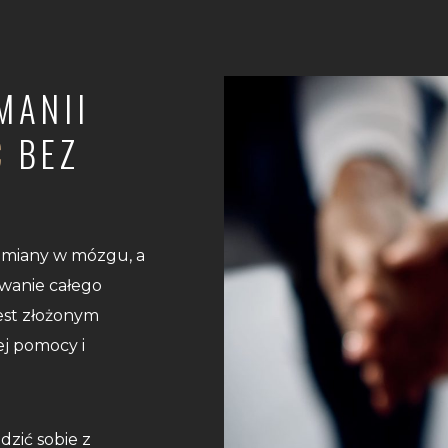
MANII
Ć
BEZ
zmiany w mózgu, a
wanie całego
est złożonym
j pomocy i
dzić sobie z