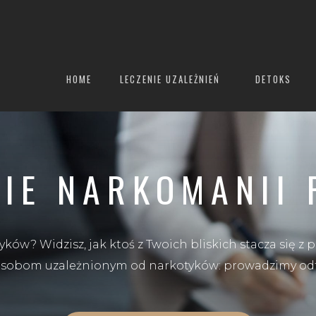
HOME
LECZENIE UZALEŻNIEŃ
DETOKS
NIE NARKOMANII 
ków? Widzisz, jak ktoś z Twoich bliskich stacza się
om uzależnionym od narkotyków: prowadzimy odtru