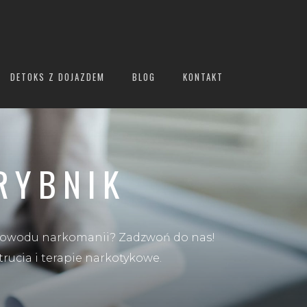
DETOKS Z DOJAZDEM
BLOG
KONTAKT
RYBNIK
 z powodu narkomanii? Zadzwoń do nas!
cia i terapie narkotykowe.