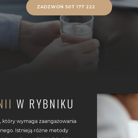
ZADZWOŃ 507 177 222
NII
W RYBNIKU
s, który wymaga zaangażowania
nego. Istnieją różne metody