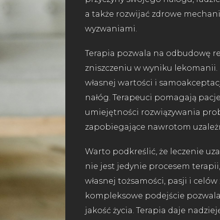
a także rozwijać zdrowe mechani
wyzwaniami.
Terapia pozwala na odbudowę rela
zniszczeniu w wyniku lekomanii
własnej wartości i samoakceptac
nałóg. Terapeuci pomagają pacjen
umiejętności rozwiązywania pro
zapobiegające nawrotom uzależn
Warto podkreślić, że leczenie u
nie jest jedynie procesem terapi
własnej tożsamości, pasji i celó
kompleksowe podejście pozwala n
jakość życia. Terapia daje nadzie