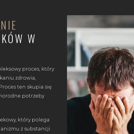
NIE
LEKÓW W
leksowy proces, który
aniu zdrowia,
Proces ten skupia się
żnorodne potrzeby
lekowy, który polega
ganizmu z substancji