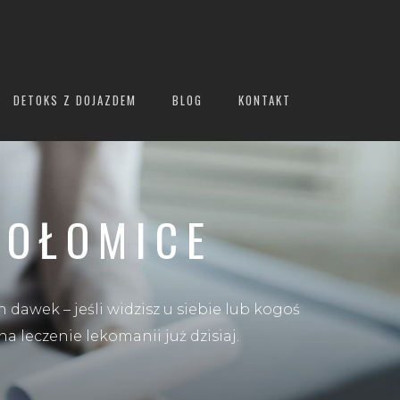
DETOKS Z DOJAZDEM
BLOG
KONTAKT
POŁOMICE
 dawek – jeśli widzisz u siebie lub kogoś
a leczenie lekomanii już dzisiaj.