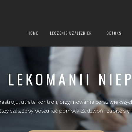
HOME
LECZENIE UZALEŻNIEŃ
DETOKS
E LEKOMANII NIE
stroju, utrata kontroli, przyjmowanie coraz większych
ższy czas, żeby poszukać pomocy. Zadzwoń i zapisz się n