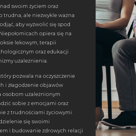
i nad swoim życiem oraz
 trudna, ale niezwykle ważna
djąć, aby wyzwolić się spod
Niepołomicach opiera się na
oksie lekowym, terapii
chologicznym oraz edukacji
nizmy uzależnienia.
który pozwala na oczyszczenie
h i złagodzenie objawów
ga osobom uzależnionym
adzić sobie z emocjami oraz
bie z trudnościami życiowymi.
zielenie się swoimi
em i budowanie zdrowych relacji