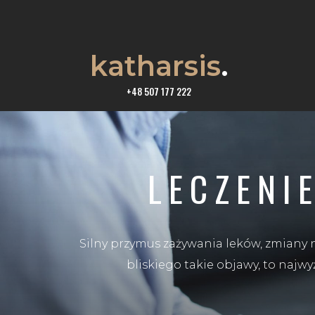
katharsis
.
+48 507 177 222
LECZENI
Silny przymus zażywania leków, zmiany na
bliskiego takie objawy, to najwy