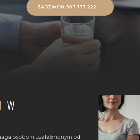
ZADZWOŃ 507 177 222
II
W
pomaga osobom uzależnionym od