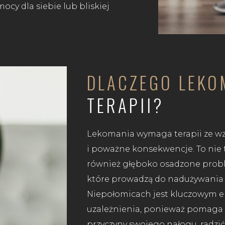
cy dla siebie lub bliskiej
DLACZEGO LEK
TERAPII?
Lekomania wymaga terapii ze wz
i poważne konsekwencje. To nie t
również głęboko osadzone probl
które prowadzą do nadużywania 
Niepołomicach jest kluczowym 
uzależnienia, ponieważ pomaga
przyczyny swojego nałogu, radzić