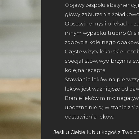
Objawy zespołu abstynencyjn
głowy, zaburzenia żołądkowo
Obsesyjne myśli o lekach - z
innym wypadku trudno Ci si
zdobycia kolejnego opakow
Częste wizyty lekarskie - os
specjalistów, wyolbrzymia s
kolejną receptę.
Stawianie leków na pierwszy
leków jest ważniejsze od dawny
Branie leków mimo negatywn
uboczne nie są w stanie zni
odstawienia leków.
Jeśli u Ciebie lub u kogoś z Twoich