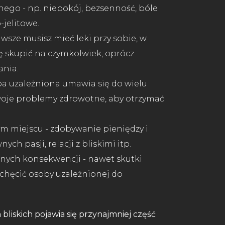
ego - np. niepokój, bezsenność, bóle
-jelitowe.
awsze musisz mieć leki przy sobie, w
ę skupić na czymkolwiek, oprócz
ania.
oba uzależniona umawia się do wielu
woje problemy zdrowotne, aby otrzymać
m miejscu - zdobywanie pieniędzy i
ch pasji, relacji z bliskimi itp.
ych konsekwencji - nawet skutki
echęcić osoby uzależnionej do
 bliskich pojawia się przynajmniej część