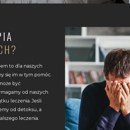
PIA
CH?
iem to dla naszych
y się im w tym pomóc.
może być
 wymagamy od naszych
ku leczenia. Jeśli
niemy od detoksu, a
alszego leczenia.