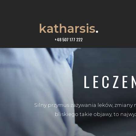
katharsis
.
+48 507 177 222
LECZE
Silny przymus zażywania leków, zmiany na
bliskiego takie objawy, to najwy