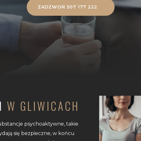
ZADZWOŃ 507 177 222
I
W GLIWICACH
ubstancje psychoaktywne, takie
 Wydają się bezpieczne, w końcu