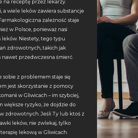
 na receptę przez lekarzy.
, a wiele leków zawiera substancje
Farmakologiczna zależność staje
eż w Polsce, ponieważ nasi
leków. Niestety, tego typu
ań zdrowotnych, takich jak
, a nawet przedwczesna śmierć.
e sobie z problemem staje się
em jest skorzystanie z pomocy
komanii w Gliwicach – im szybciej,
ym większe ryzyko, że dojdzie do
 zdrowotnych. Jeśli Ty lub ktoś z
wki leków, nie zwlekaj, tylko
o terapię lekową w Gliwicach.