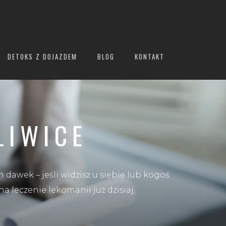
DETOKS Z DOJAZDEM
BLOG
KONTAKT
LIWICE
 dawek – jeśli widzisz u siebie lub kogoś
a leczenie lekomanii już dzisiaj.