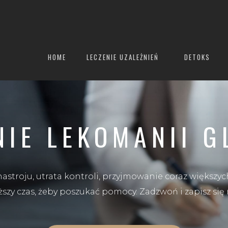
HOME
LECZENIE UZALEŻNIEŃ
DETOKS
NIE LEKOMANII G
stroju, utrata kontroli, przyjmowanie coraz większych
ższy czas, żeby poszukać pomocy. Zadzwoń i zapisz się n