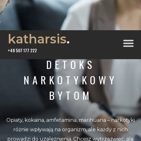
katharsis
.
+48 507 177 222
DETOKS
NARKOTYKOWY
BYTOM
Opiaty, kokaina, amfetamina, marihuana – narkotyki
różnie wpływają na organizm, ale każdy z nich
prowadzi do uzależnienia. Chcesz wytrzeźwieć, ale