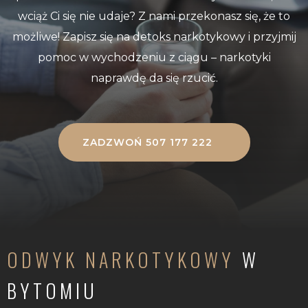
wciąż Ci się nie udaje? Z nami przekonasz się, że to
możliwe! Zapisz się na detoks narkotykowy i przyjmij
pomoc w wychodzeniu z ciągu – narkotyki
naprawdę da się rzucić.
ZADZWOŃ 507 177 222
ODWYK NARKOTYKOWY
W
BYTOMIU