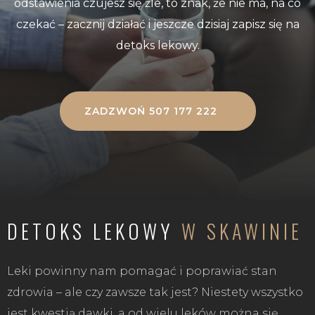
odstawienia czujesz się źle, to znak, że nie ma, na co
czekać – zacznij działać i jeszcze dzisiaj zapisz się na
detoks lekowy.
ZADZWOŃ 507 177 222
DETOKS LEKOWY
W SKAWINIE
Leki powinny nam pomagać i poprawiać stan
zdrowia – ale czy zawsze tak jest? Niestety wszystko
jest kwestią dawki, a od wielu leków można się