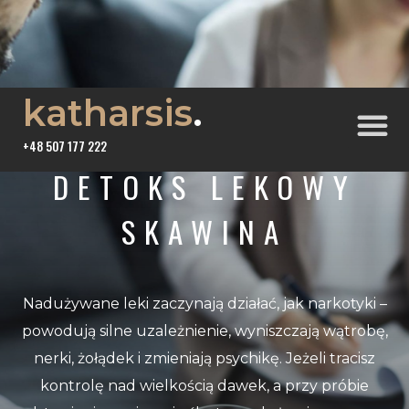
katharsis
.
+48 507 177 222
DETOKS LEKOWY
SKAWINA
Nadużywane leki zaczynają działać, jak narkotyki –
powodują silne uzależnienie, wyniszczają wątrobę,
nerki, żołądek i zmieniają psychikę. Jeżeli tracisz
kontrolę nad wielkością dawek, a przy próbie