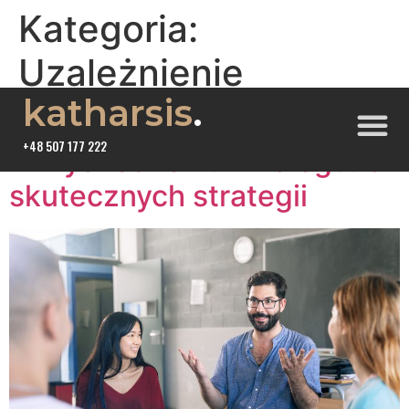
Kategoria:
Uzależnienie
katharsis
.
Jak wspierać bliską osobę
+48 507 177 222
w wychodzeniu z nałogu: 5
skutecznych strategii