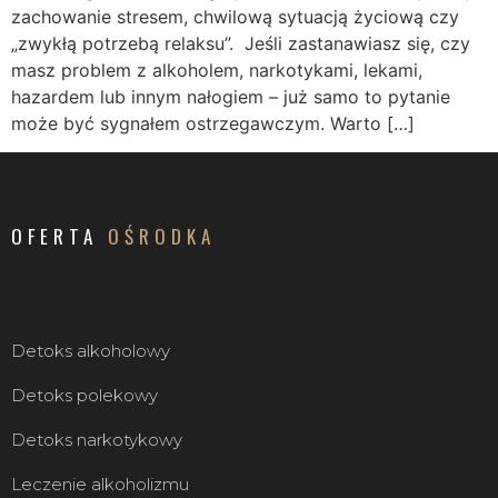
zachowanie stresem, chwilową sytuacją życiową czy
„zwykłą potrzebą relaksu”. Jeśli zastanawiasz się, czy
masz problem z alkoholem, narkotykami, lekami,
hazardem lub innym nałogiem – już samo to pytanie
może być sygnałem ostrzegawczym. Warto […]
OFERTA
OŚRODKA
Detoks alkoholowy
Detoks polekowy
Detoks narkotykowy
Leczenie alkoholizmu