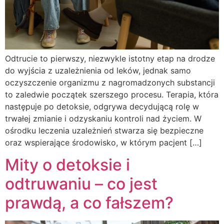
Odtrucie to pierwszy, niezwykle istotny etap na drodze
do wyjścia z uzależnienia od leków, jednak samo
oczyszczenie organizmu z nagromadzonych substancji
to zaledwie początek szerszego procesu. Terapia, która
następuje po detoksie, odgrywa decydującą rolę w
trwałej zmianie i odzyskaniu kontroli nad życiem. W
ośrodku leczenia uzależnień stwarza się bezpieczne
oraz wspierające środowisko, w którym pacjent […]
Mity o detoksie i
odtruwaniu – co jest
prawdą, a co fałszem?