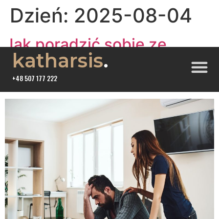
Dzień:
2025-08-04
Jak poradzić sobie ze
katharsis
.
wstydem wobec leczenia
alkoholizmu?
+48 507 177 222