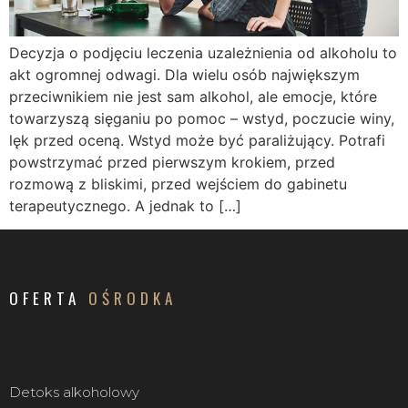
Decyzja o podjęciu leczenia uzależnienia od alkoholu to
akt ogromnej odwagi. Dla wielu osób największym
przeciwnikiem nie jest sam alkohol, ale emocje, które
towarzyszą sięganiu po pomoc – wstyd, poczucie winy,
lęk przed oceną. Wstyd może być paraliżujący. Potrafi
powstrzymać przed pierwszym krokiem, przed
rozmową z bliskimi, przed wejściem do gabinetu
terapeutycznego. A jednak to […]
OFERTA
OŚRODKA
Detoks alkoholowy