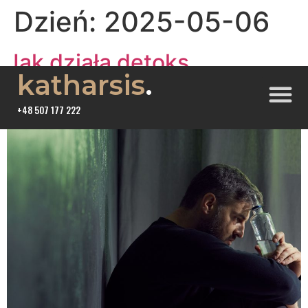
Dzień:
2025-05-06
Jak działa detoks
katharsis
.
alkoholowy?
+48 507 177 222