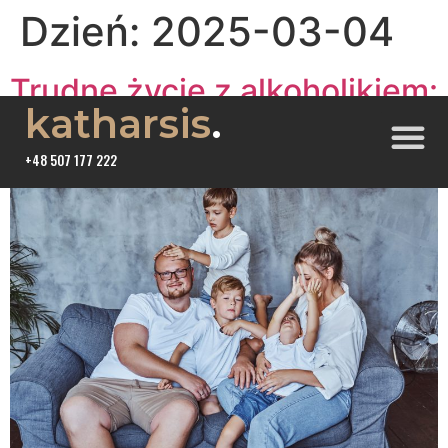
Dzień:
2025-03-04
Trudne życie z alkoholikiem:
katharsis
.
problem współuzależnienia
+48 507 177 222