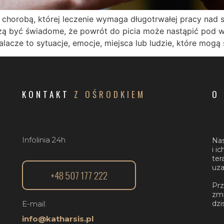
 chorobą, której leczenie wymaga długotrwałej pracy nad s
szą być świadome, że powrót do picia może nastąpić pod 
alacze to sytuacje, emocje, miejsca lub ludzie, które mog
KONTAKT
Z OŚRODKIEM
O
Infolinia 24h
Nas
i i
ter
uza
+48 507 177 222
Prz
zmi
dzis
E-mail:
info@katharsis.pl