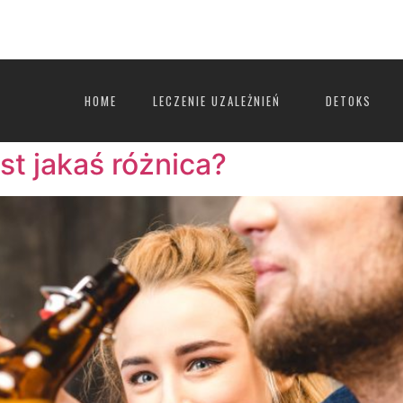
0
HOME
LECZENIE UZALEŻNIEŃ
DETOKS
est jakaś różnica?