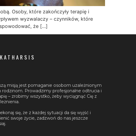
obą. Osoby, które zakończyły terapię i
wpływem wyzwalaczy – czynników, które
ą spowodować, że […]
 KATHARSIS
zą misją jest pomaganie osobom uzależnionym
ch rodzinom. Prowadzimy profesjonalne odtrucia i
apię – zrobimy wszystko, żeby wyciągnąć Cię z
leżnienia.
ekonaj się, że z każdej sytuacji da się wyjść i
enić swoje życie, zadzwoń do nas jeszcze
iaj.