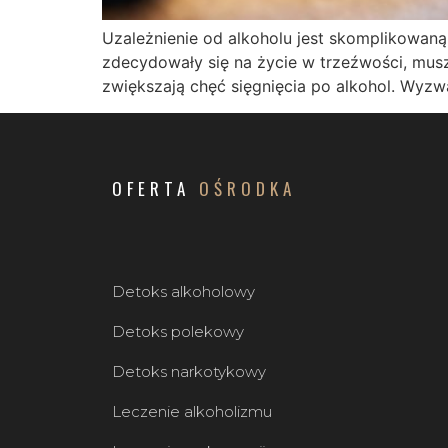
Uzależnienie od alkoholu jest skomplikowaną
zdecydowały się na życie w trzeźwości, mu
zwiększają chęć sięgnięcia po alkohol. Wyzw
OFERTA
OŚRODKA
Detoks alkoholowy
Detoks polekowy
Detoks narkotykowy
Leczenie alkoholizmu