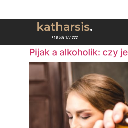
katharsis
.
Dzień:
2024-12-1
+48 507 177 222
Pijak a alkoholik: czy j