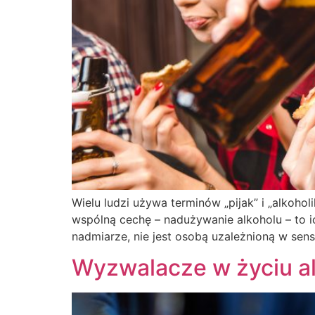
Wielu ludzi używa terminów „pijak” i „alkohol
wspólną cechę – nadużywanie alkoholu – to i
nadmiarze, nie jest osobą uzależnioną w sen
Wyzwalacze w życiu al